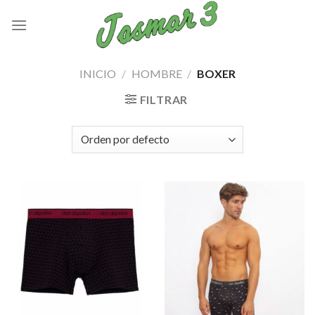
Skip
to
content
INICIO
/
HOMBRE
/
BOXER
FILTRAR