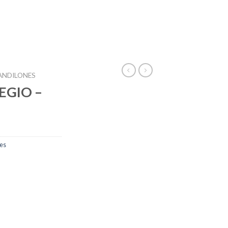
ANDILONES
EGIO –
es