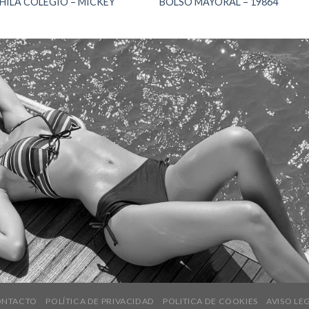
ILA COLEGIO – MICKEY
BOLSO MAYORAL – 19864
NTACTO
POLÍTICA DE PRIVACIDAD
POLITICA DE COOKIES
AVISO LE